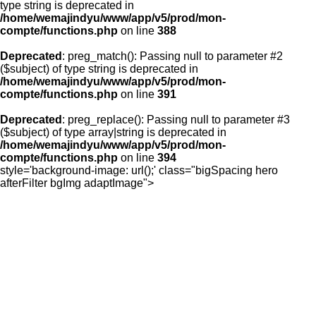
type string is deprecated in
/home/wemajindyu/www/app/v5/prod/mon-
compte/functions.php
on line
388
Deprecated
: preg_match(): Passing null to parameter #2
($subject) of type string is deprecated in
/home/wemajindyu/www/app/v5/prod/mon-
compte/functions.php
on line
391
Deprecated
: preg_replace(): Passing null to parameter #3
($subject) of type array|string is deprecated in
/home/wemajindyu/www/app/v5/prod/mon-
compte/functions.php
on line
394
style='background-image: url();' class="bigSpacing hero
afterFilter bgImg adaptImage">
Warning
: Undefined variable
$pageSubject in
/home/wemajindyu/www/burlet/pages/s
faire/template.php
on line
5