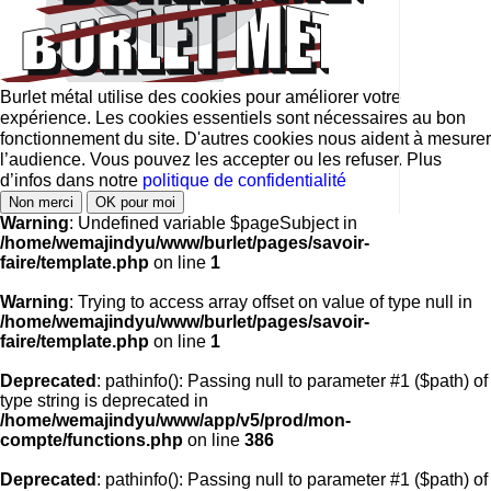
Burlet métal utilise des cookies pour améliorer votre
expérience. Les cookies essentiels sont nécessaires au bon
fonctionnement du site. D'autres cookies nous aident à mesurer
l’audience. Vous pouvez les accepter ou les refuser. Plus
d’infos dans notre
politique de confidentialité
Non merci
OK pour moi
Warning
: Undefined variable $pageSubject in
/home/wemajindyu/www/burlet/pages/savoir-
faire/template.php
on line
1
Warning
: Trying to access array offset on value of type null in
/home/wemajindyu/www/burlet/pages/savoir-
faire/template.php
on line
1
Deprecated
: pathinfo(): Passing null to parameter #1 ($path) of
type string is deprecated in
/home/wemajindyu/www/app/v5/prod/mon-
compte/functions.php
on line
386
Deprecated
: pathinfo(): Passing null to parameter #1 ($path) of