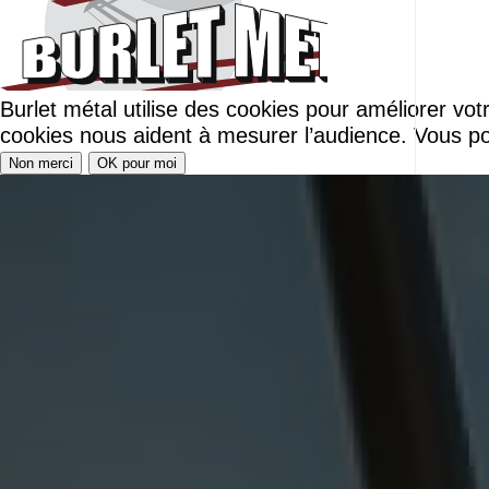
Burlet métal utilise des cookies pour améliorer vo
cookies nous aident à mesurer l’audience. Vous po
Non merci
OK pour moi